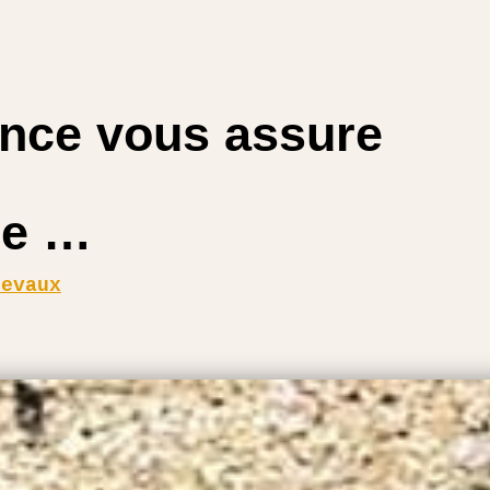
nce vous assure
re …
hevaux