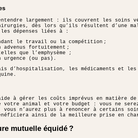
es
ntendre largement : ils couvrent les soins v
hirurgies, dès lors qu’ils résultent d’une ma
 les dépenses liées à :
dant le travail ou la compétition ;
 advenus fortuitement ;
telles que l’emphysème ;
n urgence (ou pas).
ais d’hospitalisation, les médicaments et les
quine.
aide à gérer les coûts imprévus en matière de
e votre animal et votre budget : vous ne sere
, vous n’aurez plus à renoncer à certains soi
énéficiera ainsi de la meilleure prise en cha
ure mutuelle équidé ?