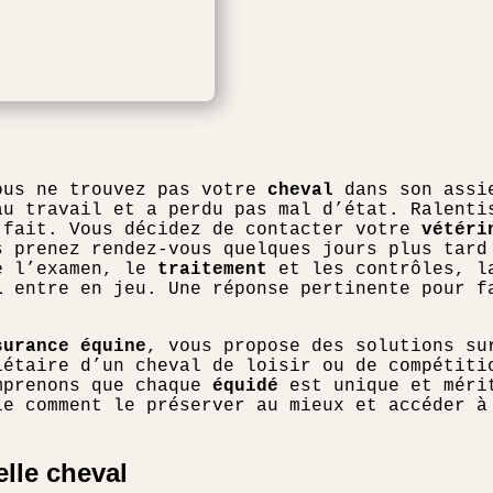
ous ne trouvez pas votre
cheval
dans son assie
au travail et a perdu pas mal d’état. Ralenti
 fait. Vous décidez de contacter votre
vétéri
s prenez rendez-vous quelques jours plus tard
e l’examen, le
traitement
et les contrôles, la
l
entre en jeu. Une réponse pertinente pour 
surance équine
, vous propose des solutions su
iétaire d’un cheval de loisir ou de compétiti
mprenons que chaque
équidé
est unique et méri
le comment le préserver au mieux et accéder à
lle cheval