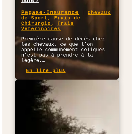
faire ?
Pegase-Insurance
|
Chevaux
de Sport
,
Frais de
Chirurgie
,
Frais
Vétérinaires
Première cause de décès chez
les chevaux, ce que l’on
appelle communément coliques
n’est pas à prendre à la
légère.…
En lire plus