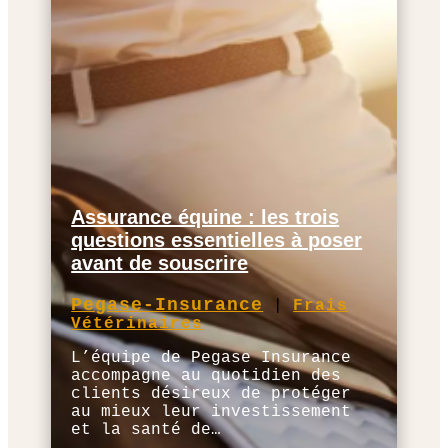
Assurance équine : les trois
questions essentielles à poser
avant de souscrire
Pegase-Insurance
|
Frais
Vétérinaires
L’équipe de Pegase Insurance
accompagne au quotidien des
clients désireux de protéger
au mieux leur investissement
et la santé de…