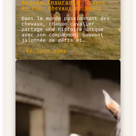
Pegase-Insurance
|
Cadre
de Vie
,
Chevaux de Sport
Dans le monde passionnant des
chevaux, chaque cavalier
partage une histoire unique
avec son compagnon, souvent
jalonnée de défis et…
En lire plus