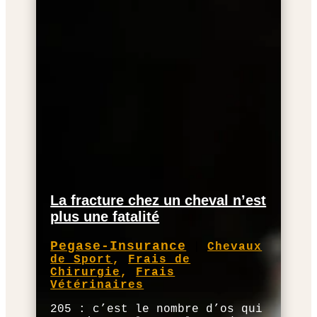
La fracture chez un cheval n’est
plus une fatalité
Pegase-Insurance
|
Chevaux
de Sport
,
Frais de
Chirurgie
,
Frais
Vétérinaires
205 : c’est le nombre d’os qui