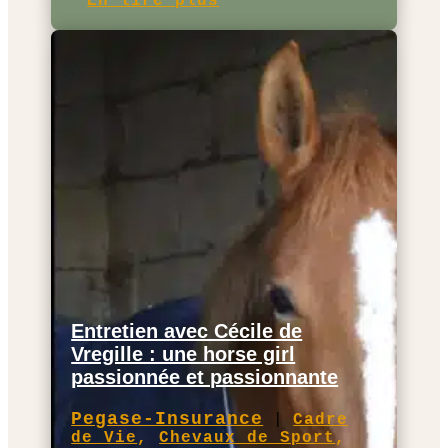
En lire plus
Entretien avec Cécile de
Vregille : une horse girl
passionnée et passionnante
Pegase-Insurance
|
Cadre
de Vie
,
Chevaux de Sport
,