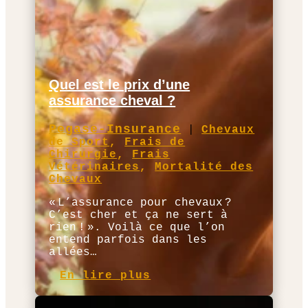
Quel est le prix d’une
assurance cheval ?
Pegase-Insurance
|
Chevaux
de Sport
,
Frais de
Chirurgie
,
Frais
Vétérinaires
,
Mortalité des
Chevaux
« L’assurance pour chevaux ?
C’est cher et ça ne sert à
rien ! ». Voilà ce que l’on
entend parfois dans les
allées…
En lire plus