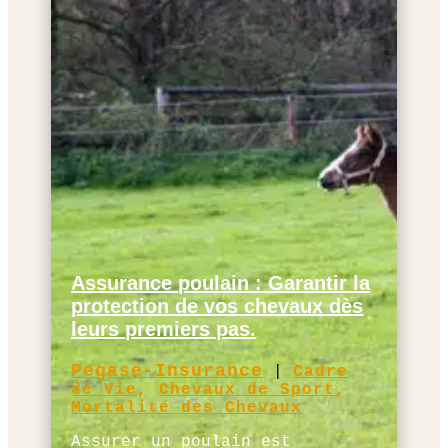
Assurance poulain : Garantir la
protection de vos chevaux dès
leurs premiers pas.
Pegase-Insurance
|
Cadre
de Vie
,
Chevaux de Sport
,
Mortalité des Chevaux
Assurer un poulain est