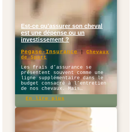
Est-ce qu’assurer son cheval
est une dépense ou un
investissement ?
Pegase-Insurance
|
Chevaux
de Sport
Les frais d’assurance se
présentent souvent comme une
ligne supplémentaire dans le
budget consacré à l’entretien
de nos chevaux. Mais…
En lire plus