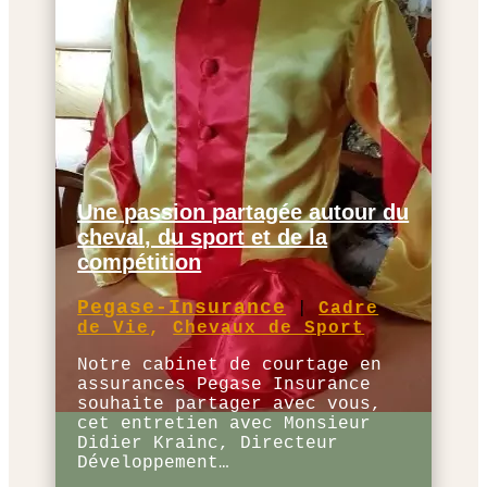
Une passion partagée autour du
cheval, du sport et de la
compétition
Pegase-Insurance
|
Cadre
de Vie
,
Chevaux de Sport
Notre cabinet de courtage en
assurances Pegase Insurance
souhaite partager avec vous,
cet entretien avec Monsieur
Didier Krainc, Directeur
Développement…