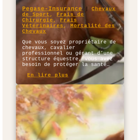
Pegase-Insurance
|
Chevaux
de Sport
,
Frais de
Chirurgie
,
Frais
Vétérinaires
,
Mortalité des
Chevaux
Que vous soyez propriétaire de
chevaux, cavalier
professionnel ou gérant d’une
structure équestre, vous avez
besoin de protéger la santé…
En lire plus