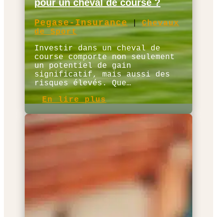
pour un cheval de course ?
Pegase-Insurance
|
Chevaux
de Sport
Investir dans un cheval de
course comporte non seulement
un potentiel de gain
significatif, mais aussi des
risques élevés. Que…
En lire plus