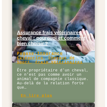
Assurance frais vétérinaires
cheval : pourquoi et comment
bien choisir ?
Pegase-Insurance
|
Catégories
,
Chevaux de
Sport
,
Frais Vétérinaires
Être propriétaire d’un cheval,
ce n’est pas comme avoir un
animal de compagnie classique.
Au-delà de la relation forte
que…
En lire plus