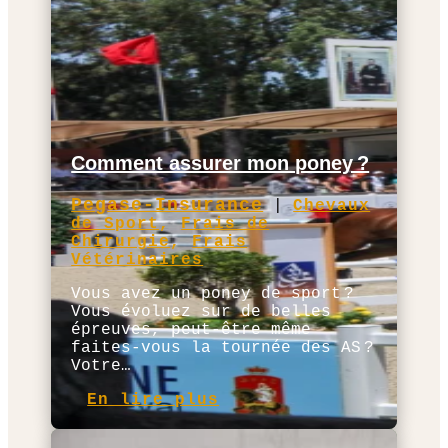
Comment assurer mon poney ?
Pegase-Insurance
|
Chevaux
de Sport
,
Frais de
Chirurgie
,
Frais
Vétérinaires
Vous avez un poney de sport ?
Vous évoluez sur de belles
épreuves, peut-être même
faites-vous la tournée des AS ?
Votre…
En lire plus