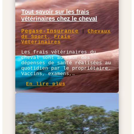
Tout savoir sur les frais
vétérinaires chez le cheval
Pegase-Insurance
|
Chevaux
de Sport
,
Frais
Vétérinaires
Les frais vétérinaires du
cheval sont au cœur des
dépenses de santé réalisées au
quotidien par le propriétaire.
Vaccins, examens,…
En lire plus