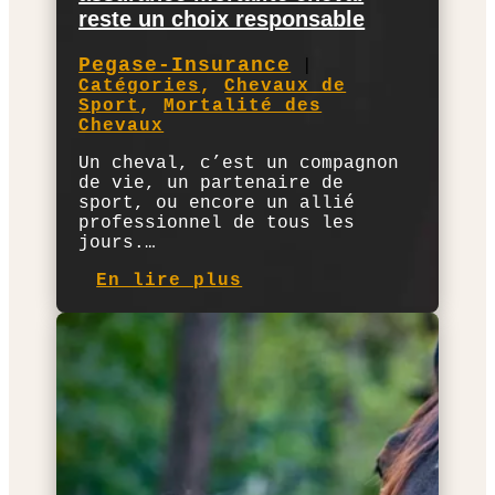
reste un choix responsable
Pegase-Insurance
|
Catégories
,
Chevaux de
Sport
,
Mortalité des
Chevaux
Un cheval, c’est un compagnon
de vie, un partenaire de
sport, ou encore un allié
professionnel de tous les
jours.…
En lire plus