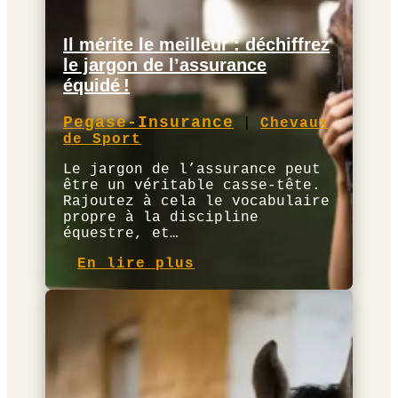
Il mérite le meilleur : déchiffrez
le jargon de l’assurance
équidé !
Pegase-Insurance
|
Chevaux
de Sport
Le jargon de l’assurance peut
être un véritable casse-tête.
Rajoutez à cela le vocabulaire
propre à la discipline
équestre, et…
En lire plus