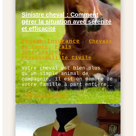
Sinistre cheval : Comment
gérer la situation avec sérénité
et efficacité
Pegase-Insurance
|
Chevaux
de Sport
,
Frais
Vétérinaires
,
Responsabilité Civile
Votre cheval est bien plus
qu’un simple animal de
compagnie, il est un membre de
votre famille à part entière.…
En lire plus