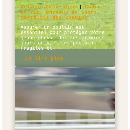
Pegase-Insurance
|
Cadre
de Vie
,
Chevaux de Sport
,
Mortalité des Chevaux
Assurer un poulain est
essentiel pour protéger votre
jeune cheval dès ses premiers
jours de vie. Les poulains,
fragiles et…
En lire plus