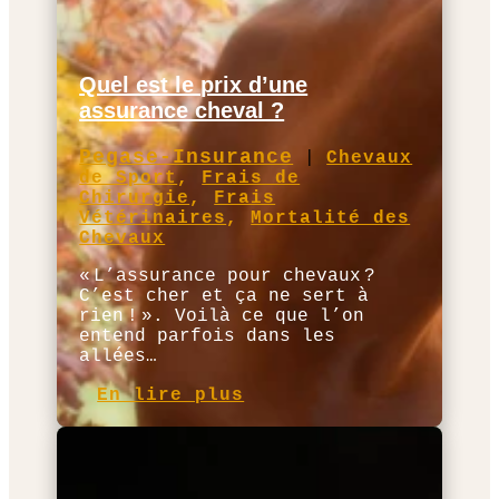
Quel est le prix d’une
assurance cheval ?
Pegase-Insurance
|
Chevaux
de Sport
,
Frais de
Chirurgie
,
Frais
Vétérinaires
,
Mortalité des
Chevaux
« L’assurance pour chevaux ?
C’est cher et ça ne sert à
rien ! ». Voilà ce que l’on
entend parfois dans les
allées…
En lire plus