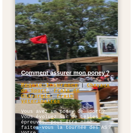
Comment assurer mon poney ?
Pegase-Insurance
|
Chevaux
de Sport
,
Frais de
Chirurgie
,
Frais
Vétérinaires
Vous avez un poney de sport ?
Vous évoluez sur de belles
épreuves, peut-être même
faites-vous la tournée des AS ?