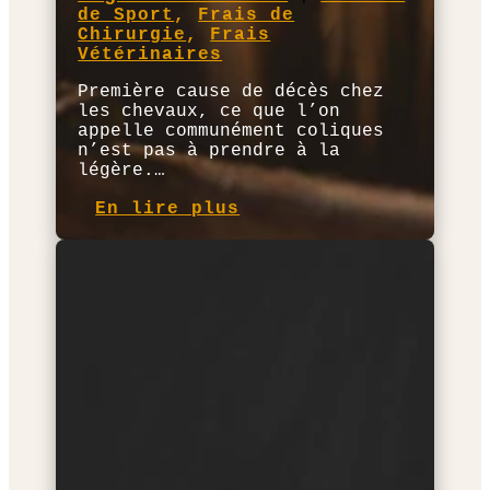
de Sport
,
Frais de
Chirurgie
,
Frais
Vétérinaires
Première cause de décès chez
les chevaux, ce que l’on
appelle communément coliques
n’est pas à prendre à la
légère.…
En lire plus