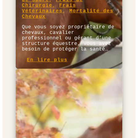
de Sport
,
Frais de
Chirurgie
,
Frais
Vétérinaires
,
Mortalité des
Chevaux
Que vous soyez propriétaire de
chevaux, cavalier
professionnel ou gérant d’une
structure équestre, vous avez
besoin de protéger la santé…
En lire plus