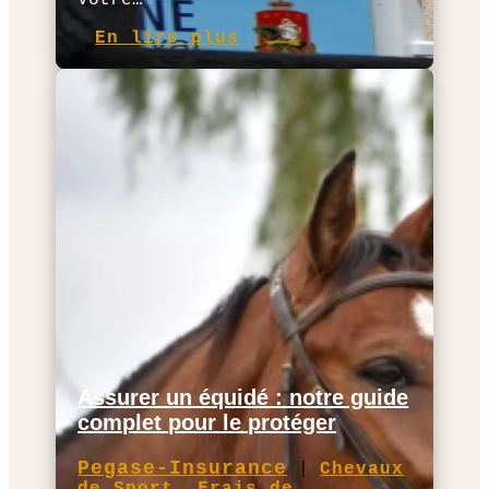
Votre…
En lire plus
Assurer un équidé : notre guide
complet pour le protéger
Pegase-Insurance
|
Chevaux