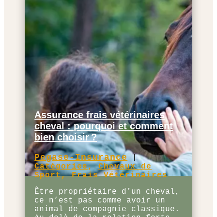
Assurance frais vétérinaires
cheval : pourquoi et comment
bien choisir ?
Pegase-Insurance
|
Catégories
,
Chevaux de
Sport
,
Frais Vétérinaires
Être propriétaire d’un cheval,
ce n’est pas comme avoir un
animal de compagnie classique.