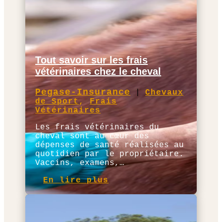
Tout savoir sur les frais
vétérinaires chez le cheval
Pegase-Insurance
|
Chevaux
de Sport
,
Frais
Vétérinaires
Les frais vétérinaires du
cheval sont au cœur des
dépenses de santé réalisées au
quotidien par le propriétaire.
Vaccins, examens,…
En lire plus