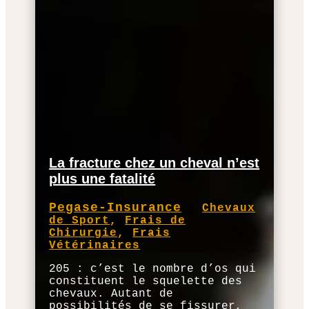
La fracture chez un cheval n’est
plus une fatalité
Pegase-Insurance
|
Chevaux
de Sport
,
Frais de
Chirurgie
,
Frais
Vétérinaires
205 : c’est le nombre d’os qui
constituent le squelette des
chevaux. Autant de
possibilités de se fissurer,