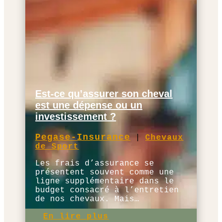
Est-ce qu’assurer son cheval
est une dépense ou un
investissement ?
Pegase-Insurance
|
Chevaux
de Sport
Les frais d’assurance se
présentent souvent comme une
ligne supplémentaire dans le
budget consacré à l’entretien
de nos chevaux. Mais…
En lire plus