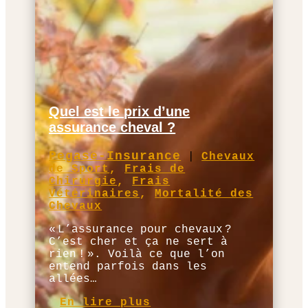
Quel est le prix d’une
assurance cheval ?
Pegase-Insurance
|
Chevaux
de Sport
,
Frais de
Chirurgie
,
Frais
Vétérinaires
,
Mortalité des
Chevaux
« L’assurance pour chevaux ?
C’est cher et ça ne sert à
rien ! ». Voilà ce que l’on
entend parfois dans les
allées…
En lire plus