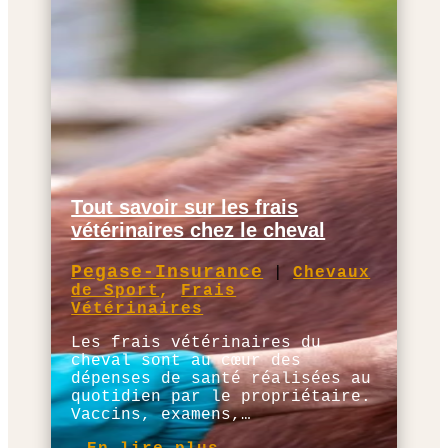
Tout savoir sur les frais
vétérinaires chez le cheval
Pegase-Insurance
|
Chevaux
de Sport
,
Frais
Vétérinaires
Les frais vétérinaires du
cheval sont au cœur des
dépenses de santé réalisées au
quotidien par le propriétaire.
Vaccins, examens,…