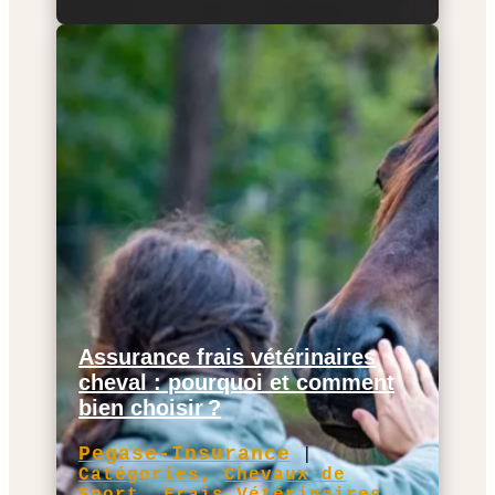
Assurance frais vétérinaires
cheval : pourquoi et comment
bien choisir ?
Pegase-Insurance
|
Catégories
,
Chevaux de
Sport
,
Frais Vétérinaires