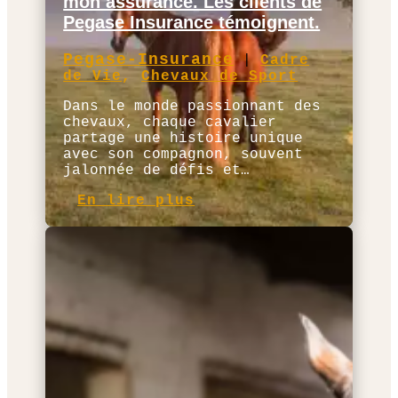
mon assurance. Les clients de
Pegase Insurance témoignent.
Pegase-Insurance
|
Cadre
de Vie
,
Chevaux de Sport
Dans le monde passionnant des
chevaux, chaque cavalier
partage une histoire unique
avec son compagnon, souvent
jalonnée de défis et…
En lire plus