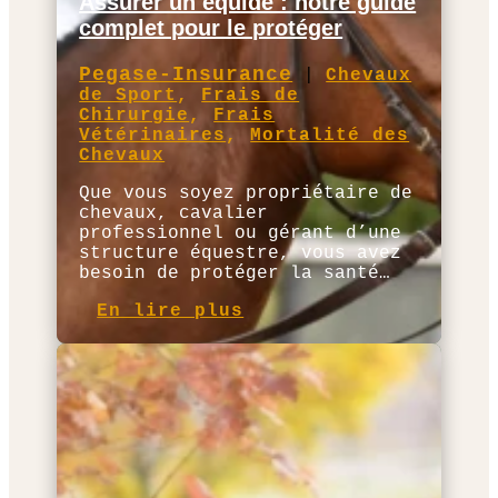
Assurer un équidé : notre guide
complet pour le protéger
Pegase-Insurance
|
Chevaux
de Sport
,
Frais de
Chirurgie
,
Frais
Vétérinaires
,
Mortalité des
Chevaux
Que vous soyez propriétaire de
chevaux, cavalier
professionnel ou gérant d’une
structure équestre, vous avez
besoin de protéger la santé…
En lire plus