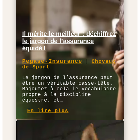
Il mérite le meilleur : déchiffrez
le jargon de l’assurance
équidé !
Pegase-Insurance
|
Chevaux
de Sport
Le jargon de l’assurance peut
être un véritable casse-tête.
Rajoutez à cela le vocabulaire
propre à la discipline
équestre, et…
En lire plus