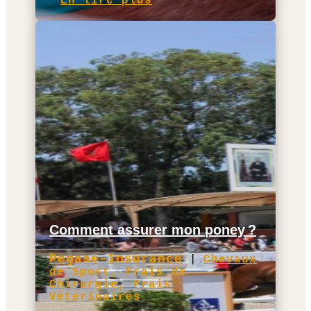
En lire plus
Comment assurer mon poney ?
Pegase-Insurance
|
Chevaux
de Sport
,
Frais de
Chirurgie
,
Frais
Vétérinaires