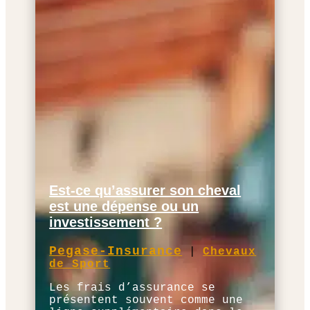
Est-ce qu’assurer son cheval
est une dépense ou un
investissement ?
Pegase-Insurance
|
Chevaux
de Sport
Les frais d’assurance se
présentent souvent comme une