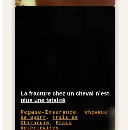
La fracture chez un cheval n’est
plus une fatalité
Pegase-Insurance
|
Chevaux
de Sport
,
Frais de
Chirurgie
,
Frais
Vétérinaires