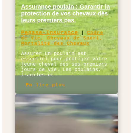
Assurance poulain : Garantir la
protection de vos chevaux dès
leurs premiers pas.
Pegase-Insurance
|
Cadre
de Vie
,
Chevaux de Sport
,
Mortalité des Chevaux
Assurer un poulain est
essentiel pour protéger votre
jeune cheval dès ses premiers
jours de vie. Les poulains,
fragiles et…
En lire plus