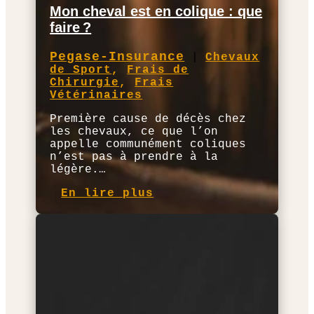
Mon cheval est en colique : que
faire ?
Pegase-Insurance
|
Chevaux
de Sport
,
Frais de
Chirurgie
,
Frais
Vétérinaires
Première cause de décès chez
les chevaux, ce que l’on
appelle communément coliques
n’est pas à prendre à la
légère.…
En lire plus